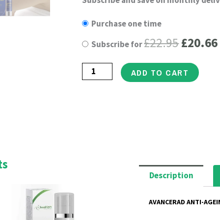
Origin
Q10
Purchase one time
price
Natural
£
22.95
£
20.66
Subscribe for
Anti-
was:
Ageing
£22.95
ADD TO CART
Lotion
för
mycket
torr
hud.
50
ts
ml
Description
flaska
rrent
Original
Current
ce
price
price
quantity
AVANCERAD ANTI-AGE
was:
is:
.66.
£25.95.
£23.36.