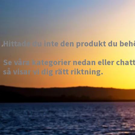
Hittade du inte den produkt du be
Se våra kategorier nedan eller chat
så visar vi dig rätt riktning.