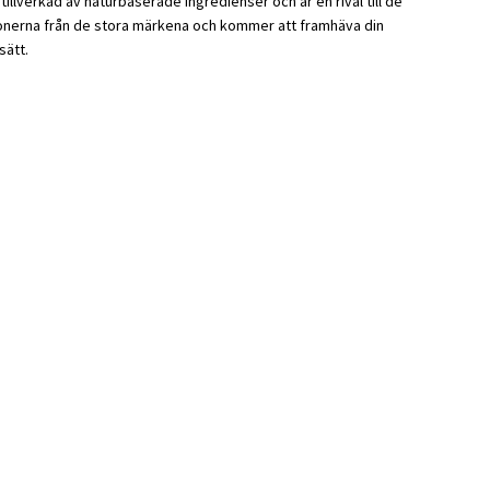
tillverkad av naturbaserade ingredienser och är en rival till de
ionerna från de stora märkena och kommer att framhäva din
sätt.