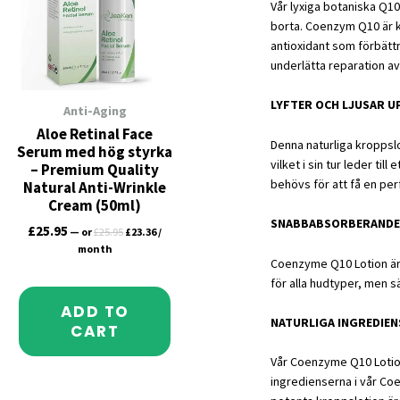
Vår lyxiga botaniska Q10 
borta. Coenzym Q10 är kä
antioxidant som förbätt
underlätta reparation av
LYFTER OCH LJUSAR U
Anti-Aging
Aloe Retinal Face
Denna naturliga kroppslo
Serum med hög styrka
vilket i sin tur leder ti
– Premium Quality
behövs för att få en per
Natural Anti-Wrinkle
Cream (50ml)
SNABBABSORBERANDE
£
25.95
—
or
£
25.95
£
23.36
/
month
Coenzyme Q10 Lotion är
för alla hudtyper, men s
ADD TO
NATURLIGA INGREDIEN
CART
Vår Coenzyme Q10 Lotion
ingredienserna i vår Co