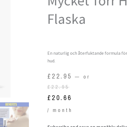
Mycket Torr H
Flaska
En naturlig och återfuktande formula för 
hud.
Original
Current
£
22.95
—
or
price
price
£
22.95
was:
is:
£
20.66
£22.95.
£20.66.
/ month
Coenzyme
Subscribe and save on monthly deliv