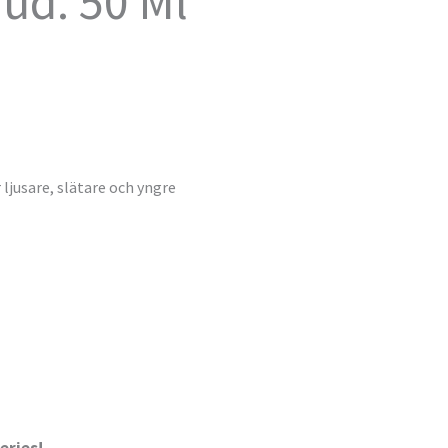
ud. 50 Ml
ljusare, slätare och yngre
eries!