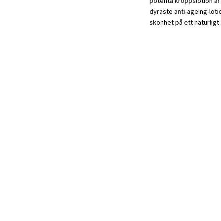
potenta kroppslotion är 
dyraste anti-ageing-lot
skönhet på ett naturligt 