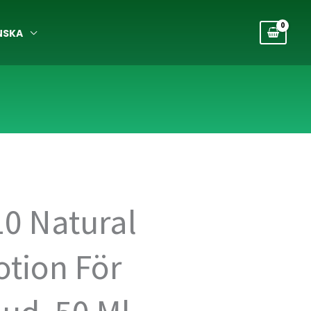
NSKA
0 Natural
otion För