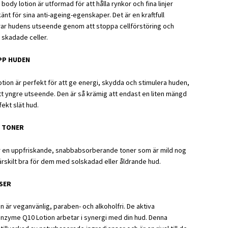
body lotion är utformad för att hålla rynkor och fina linjer
nt för sina anti-ageing-egenskaper. Det är en kraftfull
rar hudens utseende genom att stoppa cellförstöring och
 skadade celler.
PP HUDEN
tion är perfekt för att ge energi, skydda och stimulera huden,
ll ett yngre utseende. Den är så krämig att endast en liten mängd
fekt slät hud.
 TONER
 en uppfriskande, snabbabsorberande toner som är mild nog
ärskilt bra för dem med solskadad eller åldrande hud.
SER
 är veganvänlig, paraben- och alkoholfri. De aktiva
enzyme Q10 Lotion arbetar i synergi med din hud. Denna