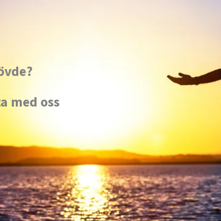
hövde?
ta med oss