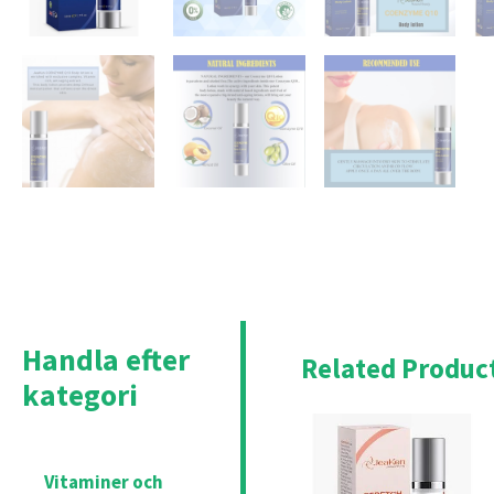
Handla efter
Related Produc
kategori
Original
Cu
price
pri
was:
is:
£22.95.
£20
Vitaminer och