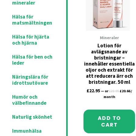
mineraler
Hälsa för
matsmältningen
Hälsa för hjärta
Mineraler
och hjärna
Lotion för
avlägsnande av
Hälsa för ben och
bristningar –
leder
innehåller essentiella
oljor och extrakt för
att reducera ärr och
Näringslära för
bristningar. 50 ml
idrottsutövare
£
22.95
—
or
£
22.95
£
20.66
/
Humör och
month
välbefinnande
Naturlig skönhet
ADD TO
CART
Immunhälsa