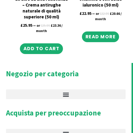
– Crema antirughe
ialuronico (50 ml)
naturale di qualità
£
22.95
—
or
£
22.95
£
20.66
/
superiore (50 ml)
month
£
25.95
—
or
£
25.95
£
23.36
/
month
READ MORE
ADD TO CART
Negozio per categoria
Acquista per preoccupazione