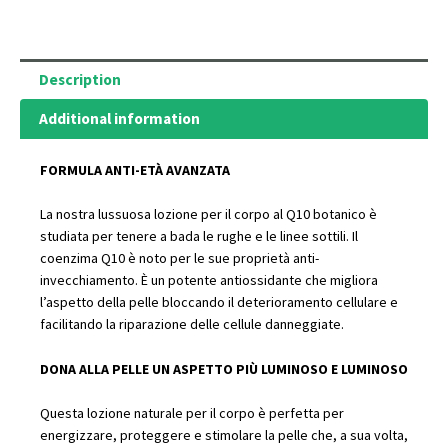
pelli
molto
secche.
Description
Flacone
Additional information
da
50
FORMULA ANTI-ETÀ AVANZATA
ml
quantity
La nostra lussuosa lozione per il corpo al Q10 botanico è
studiata per tenere a bada le rughe e le linee sottili. Il
coenzima Q10 è noto per le sue proprietà anti-
invecchiamento. È un potente antiossidante che migliora
l’aspetto della pelle bloccando il deterioramento cellulare e
facilitando la riparazione delle cellule danneggiate.
DONA ALLA PELLE UN ASPETTO PIÙ LUMINOSO E LUMINOSO
Questa lozione naturale per il corpo è perfetta per
energizzare, proteggere e stimolare la pelle che, a sua volta,