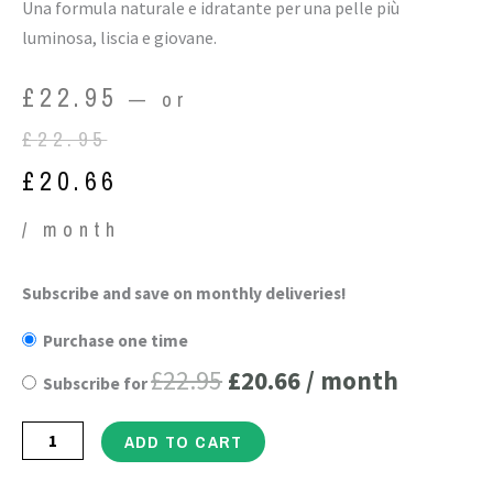
Una formula naturale e idratante per una pelle più
luminosa, liscia e giovane.
Original
Current
£
22.95
—
or
price
price
£
22.95
was:
is:
£
20.66
£22.95.
£20.66.
/ month
Lozione
Subscribe and save on monthly deliveries!
Original
Current
naturale
Purchase one time
price
price
antietà
£
22.95
£
20.66
/ month
Subscribe for
al
was:
is:
coenzima
£22.95.
£20.66.
ADD TO CART
Q10
per