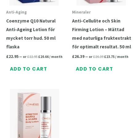
Anti-Aging
Mineraler
Coenzyme Q10 Natural
Anti-Cellulite och Skin
Anti-Ageing Lotion för
Firming Lotion – Mättad
mycket torr hud. 50 ml
med naturliga fruktextrakt
flaska
för optimalt resultat. 50 ml
£
22.95
£
26.39
—
or
£
22.95
£
20.66
/ month
—
or
£
26.39
£
23.75
/ month
ADD TO CART
ADD TO CART
Original
Current
price
price
was:
is:
£22.95.
£20.66.