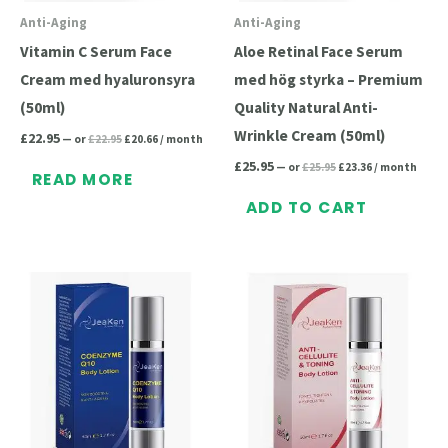
Anti-Aging
Anti-Aging
Vitamin C Serum Face
Aloe Retinal Face Serum
Cream med hyaluronsyra
med hög styrka – Premium
(50ml)
Quality Natural Anti-
Wrinkle Cream (50ml)
£
22.95
—
or
£
22.95
£
20.66
/ month
£
25.95
—
or
£
25.95
£
23.36
/ month
READ MORE
ADD TO CART
Original
Current
Original
Current
price
price
price
price
was:
is:
was:
is:
£22.95.
£20.66.
£26.39.
£23.75.