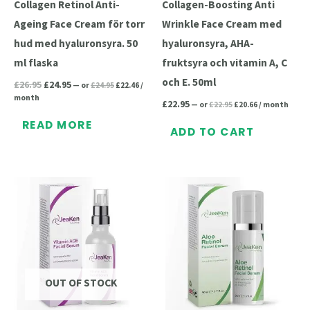
Collagen Retinol Anti-
Collagen-Boosting Anti
Ageing Face Cream för torr
Wrinkle Face Cream med
hud med hyaluronsyra. 50
hyaluronsyra, AHA-
ml flaska
fruktsyra och vitamin A, C
och E. 50ml
£
26.95
£
24.95
—
or
£
24.95
£
22.46
/
month
£
22.95
—
or
£
22.95
£
20.66
/ month
READ MORE
ADD TO CART
Original
Current
Original
Current
price
price
price
price
was:
is:
was:
is:
£22.95.
£20.66.
£25.95.
£23.36.
OUT OF STOCK