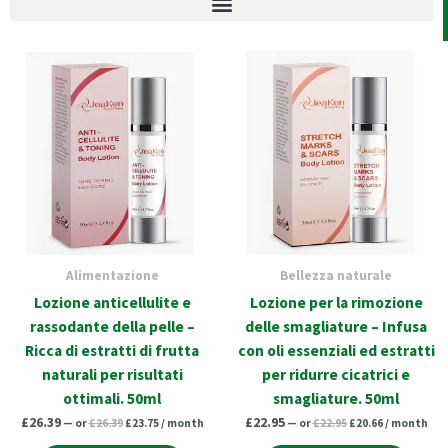
Original
Current
Original
Current
price
price
price
price
was:
is:
was:
is:
£26.39.
£23.75.
£22.95.
£20.66.
Alimentazione
Bellezza naturale
Lozione anticellulite e
Lozione per la rimozione
rassodante della pelle –
delle smagliature – Infusa
Ricca di estratti di frutta
con oli essenziali ed estratti
naturali per risultati
per ridurre cicatrici e
ottimali. 50ml
smagliature. 50ml
£
26.39
£
22.95
—
or
£
26.39
£
23.75
/ month
—
or
£
22.95
£
20.66
/ month