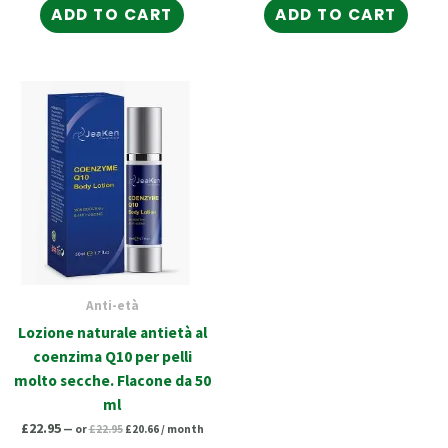
ADD TO CART
ADD TO CART
Original
Current
price
price
was:
is:
£22.95.
£20.66.
Anti-età
Lozione naturale antietà al
coenzima Q10 per pelli
molto secche. Flacone da 50
ml
£
22.95
—
or
£
22.95
£
20.66
/ month