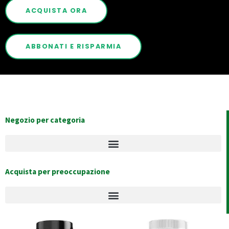
ACQUISTA ORA
ABBONATI E RISPARMIA
Negozio per categoria
Acquista per preoccupazione
Original
Current
Original
Current