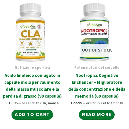
Original
Current
Original
Current
price
price
price
price
was:
is:
was:
is:
£19.95.
£17.96.
£22.95.
£20.66.
OUT OF STOCK
Nutrizione sportiva
Potenziatori del cervello
Acido linoleico coniugato in
Nootropics Cognitive
capsule molli per l’aumento
Enchancer – Miglioratore
della massa muscolare e la
della concentrazione e della
perdita di grasso (90 capsule)
memoria (60 capsule)
£
19.95
£
22.95
—
or
£
19.95
£
17.96
/ month
—
or
£
22.95
£
20.66
/ month
ADD TO CART
READ MORE