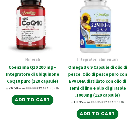
price
price
price
price
was:
is:
was:
is:
£24.50.
£22.05.
£19.95.
£17.96.
Minerali
Integratori alimentari
Coenzima Q10 200 mg –
Omega 3 6 9 Capsule di olio di
Integratore di Ubiquinone
pesce. Olio di pesce puro con
CoQ10 puro (120 capsule)
EPA DHA distillato con olio di
£
24.50
semi di lino e olio di girasole
—
or
£
24.50
£
22.05
/ month
.1000mg (120 capsule)
ADD TO CART
£
19.95
—
or
£
19.95
£
17.96
/ month
ADD TO CART