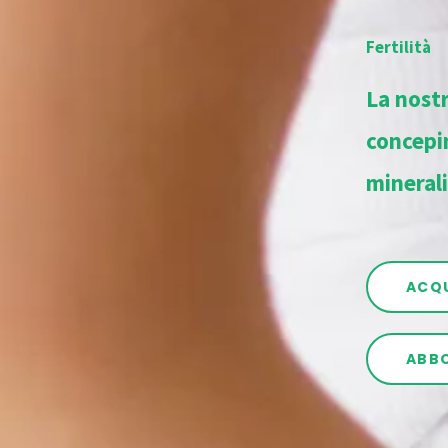
Fertilità
La nostr
concepi
minerali
ACQ
ABBO