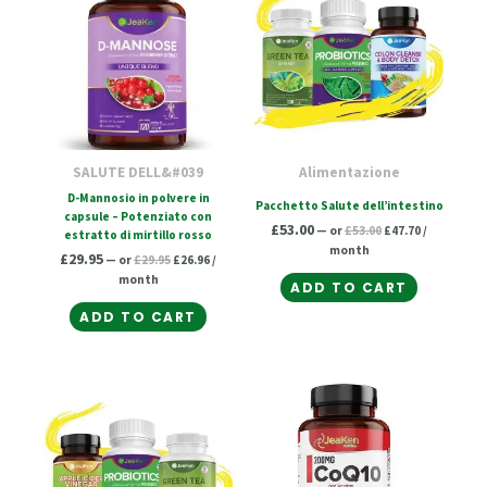
£29.95.
£26.96.
£53.00.
£47.70.
SALUTE DELL&#039
Alimentazione
D-Mannosio in polvere in
Pacchetto Salute dell’intestino
capsule – Potenziato con
£
53.00
—
or
£
53.00
£
47.70
/
estratto di mirtillo rosso
month
£
29.95
—
or
£
29.95
£
26.96
/
month
ADD TO CART
ADD TO CART
Original
Current
Original
Current
price
price
price
price
was:
is:
was:
is:
£51.00.
£45.90.
£24.50.
£22.05.