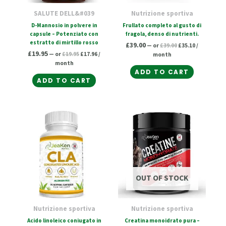
SALUTE DELL&#039
Nutrizione sportiva
D-Mannosio in polvere in
Frullato completo al gusto di
capsule – Potenziato con
fragola, denso di nutrienti.
estratto di mirtillo rosso
£
39.00
—
or
£
39.00
£
35.10
/
£
19.95
—
or
£
19.95
£
17.96
/
month
month
ADD TO CART
ADD TO CART
Original
Current
Original
Current
price
price
price
price
was:
is:
was:
is:
£19.95.
£17.96.
£24.95.
£22.46.
OUT OF STOCK
Nutrizione sportiva
Nutrizione sportiva
Acido linoleico coniugato in
Creatina monoidrato pura –