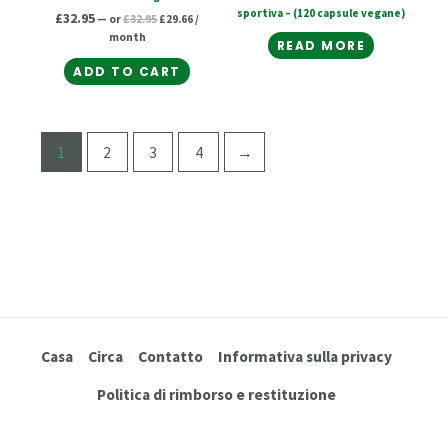
sportiva – (120 capsule vegane)
£
32.95
—
or
£
32.95
£
29.66
/
month
READ MORE
ADD TO CART
1
2
3
4
→
Casa
Circa
Contatto
Informativa sulla privacy
Politica di rimborso e restituzione