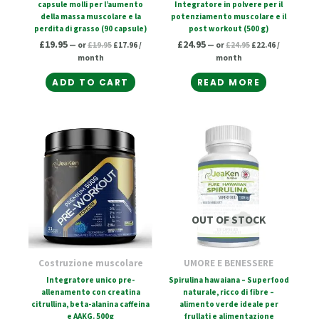
capsule molli per l’aumento
Integratore in polvere per il
della massa muscolare e la
potenziamento muscolare e il
perdita di grasso (90 capsule)
post workout (500 g)
£
19.95
£
24.95
—
or
£
19.95
£
17.96
/
—
or
£
24.95
£
22.46
/
month
month
ADD TO CART
READ MORE
Original
Current
price
price
was:
is:
£32.95.
£29.66.
OUT OF STOCK
Costruzione muscolare
UMORE E BENESSERE
Integratore unico pre-
Spirulina hawaiana – Superfood
allenamento con creatina
naturale, ricco di fibre –
citrullina, beta-alanina caffeina
alimento verde ideale per
e AAKG. 500g
frullati e alimentazione