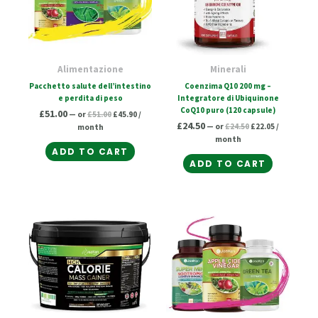
Alimentazione
Minerali
Pacchetto salute dell’intestino
Coenzima Q10 200 mg –
e perdita di peso
Integratore di Ubiquinone
CoQ10 puro (120 capsule)
£
51.00
—
or
£
51.00
£
45.90
/
£
24.50
—
or
£
24.50
£
22.05
/
month
month
ADD TO CART
ADD TO CART
Original
Current
Original
Current
price
price
price
price
was:
is:
was:
is:
£32.50.
£29.25.
£50.00.
£45.00.