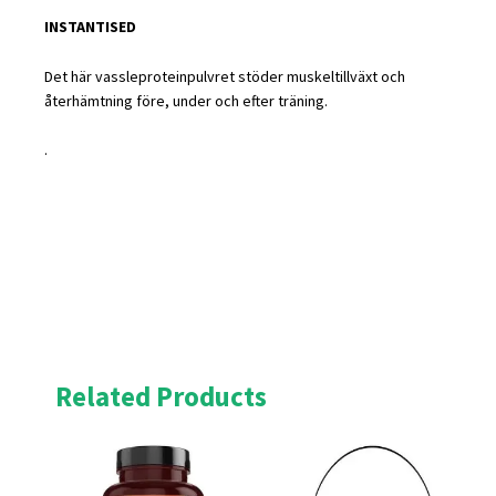
INSTANTISED
Det här vassleproteinpulvret stöder muskeltillväxt och
återhämtning före, under och efter träning.
.
Related Products
Original
Current
Original
Current
price
price
price
price
was:
is:
was:
is:
£24.95.
£22.46.
£39.00.
£35.10.