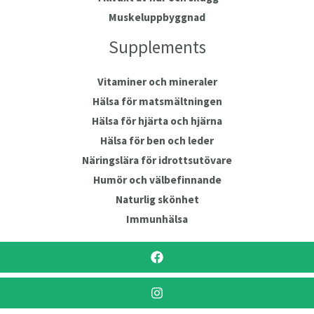
Muskeluppbyggnad
Supplements
Vitaminer och mineraler
Hälsa för matsmältningen
Hälsa för hjärta och hjärna
Hälsa för ben och leder
Näringslära för idrottsutövare
Humör och välbefinnande
Naturlig skönhet
Immunhälsa