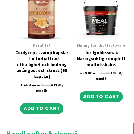
Fertilitet
Näring för idrottsutövare
Cordyceps svamp kapslar
Jordgubbssmak
– för förbättrad
Näringsriktig komplett
uthållighet och lindring
måltidsshake.
av ångest och stress (60
£
39.00
—
or
£
39.00
£
35.10
/
kapslar)
month
£
24.95
—
or
£
24.95
£
22.46
/
month
ADD TO CART
ADD TO CART
Handla efter kategori