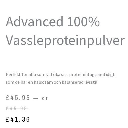
Advanced 100%
Vassleproteinpulver
Perfekt för alla som vill öka sitt proteinintag samtidigt
som de har en hälsosam och balanserad livsstil.
Original
Current
£
45.95
—
or
price
price
£
45.95
was:
is:
£
41.36
£45.95.
£41.36.