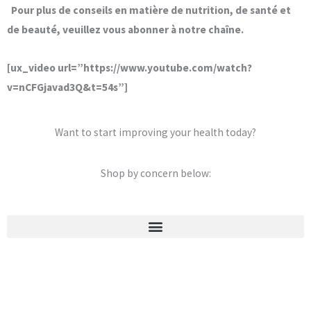
Pour plus de conseils en matière de nutrition, de santé et
de beauté, veuillez vous abonner à notre chaîne.
[ux_video url=”https://www.youtube.com/watch?
v=nCFGjavad3Q&t=54s”]
Want to start improving your health today?
Shop by concern below:
Stretch Marks & Cellulite