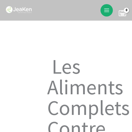
Skip
to
content
Les
Aliments
Complets
Contre