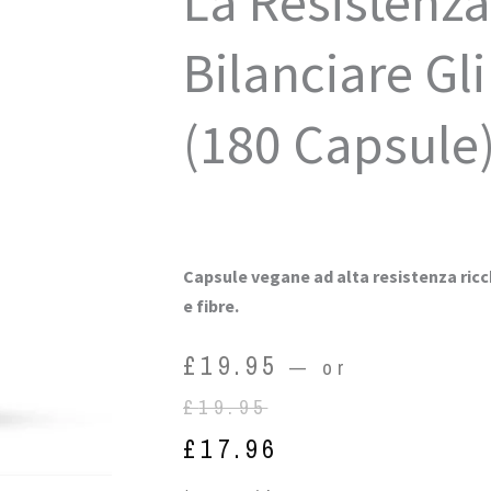
La Resistenza
Bilanciare Gl
(180 Capsule
Capsule vegane ad alta resistenza ricch
e fibre.
Original
Current
£
19.95
—
or
price
price
£
19.95
was:
is:
£
17.96
£19.95.
£17.96.