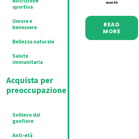
Nutrizione
month
sportiva
Umore e
READ
benessere
MORE
Bellezza naturale
Salute
immunitaria
Acquista per
preoccupazione
Sollievo dal
gonfiore
Anti-età