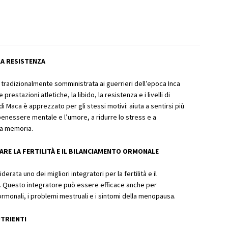
LA RESISTENZA
 tradizionalmente somministrata ai guerrieri dell’epoca Inca
 prestazioni atletiche, la libido, la resistenza e i livelli di
di Maca è apprezzato per gli stessi motivi: aiuta a sentirsi più
l benessere mentale e l’umore, a ridurre lo stress e a
 la memoria.
ARE LA FERTILITÀ E IL BILANCIAMENTO ORMONALE
erata uno dei migliori integratori per la fertilità e il
 Questo integratore può essere efficace anche per
 ormonali, i problemi mestruali e i sintomi della menopausa.
UTRIENTI