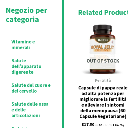
Negozio per
Related Produc
categoria
Original
Cu
price
pri
was:
is:
£17.50.
£15
Vitamine e
minerali
Salute
OUT OF STOCK
dell’apparato
digerente
Fertilità
Salute del cuore e
Capsule di pappa reale
del cervello
ad alta potenza per
migliorare la fertilità
Salute delle ossa
e alleviare i sintomi
e delle
della menopausa (60
articolazioni
Capsule Vegetariane)
£
17.50
—
or
£
17.50
£
15.75
/