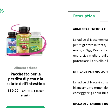
ts
Description
rrent
Original
Current
ce
price
price
AUMENTA L’ENERGIA E 
was:
is:
.75.
£50.00.
£45.00.
La radice di Maca veniva
per migliorare la forza, le
energia. Oggi l’estratto 
energici, a migliorare i
potenziare il cervello e
Alimentazione
EFFICACE PER MIGLIOR
Pacchetto per la
perdita di peso e la
La radice di Maca è consid
salute dell’intestino
bilanciamento ormonale.
£
50.00
—
or
£
50.00
£
45.00
/
correggere gli squilibri
month
RICCO DI VITAMINE E N