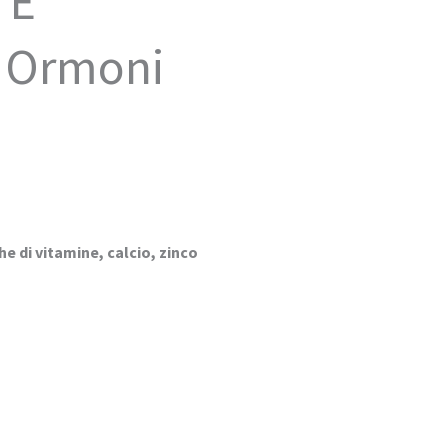
 E
i Ormoni
)
e di vitamine, calcio, zinco