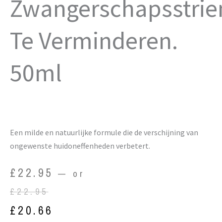
Zwangerschapsstri
Te Verminderen.
50ml
Een milde en natuurlijke formule die de verschijning van
ongewenste huidoneffenheden verbetert.
Original
Current
£
22.95
—
or
price
price
£
22.95
was:
is:
£
20.66
£22.95.
£20.66.