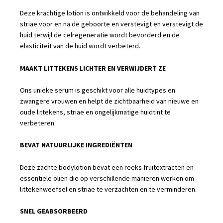
zwangerschapsstriemen
Deze krachtige lotion is ontwikkeld voor de behandeling van
striae voor en na de geboorte en verstevigt en verstevigt de
te
huid terwijl de celregeneratie wordt bevorderd en de
verminderen.
elasticiteit van de huid wordt verbeterd.
50ml
quantity
MAAKT LITTEKENS LICHTER EN VERWIJDERT ZE
Ons unieke serum is geschikt voor alle huidtypes en
zwangere vrouwen en helpt de zichtbaarheid van nieuwe en
oude littekens, striae en ongelijkmatige huidtint te
verbeteren.
BEVAT NATUURLIJKE INGREDIËNTEN
Deze zachte bodylotion bevat een reeks fruitextracten en
essentiële oliën die op verschillende manieren werken om
littekenweefsel en striae te verzachten en te verminderen.
SNEL GEABSORBEERD