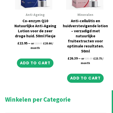
Anti-Ageing
Mineralen
Co-enzym Q10
Anti-cellulitis en
Natuurlijke Anti-Ageing
huidverstevigende lotion
Lotion voor de zeer
– verzadigd met
droge huid. 50ml Flesje
natuurlijke
fruitextracten voor
£
22.95
—
or
£
22.95
£
20.66
/
optimale resultaten.
month
50ml
£
26.39
—
or
£
26.39
£
23.75
/
ADD TO CART
month
ADD TO CART
Winkelen per Categorie