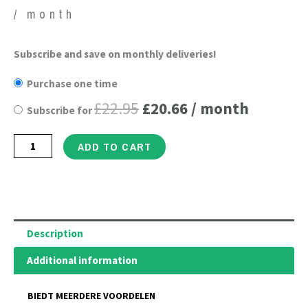
/ month
Stretch
Subscribe and save on monthly deliveries!
Original
Current
Mark
Purchase one time
price
price
Removal
£
22.95
£
20.66
/ month
Subscribe for
Lotion
was:
is:
-
£22.95.
£20.66.
ADD TO CART
Verrijkt
met
essentiële
oliën
en
Description
extracten
Additional information
om
littekens
BIEDT MEERDERE VOORDELEN
en