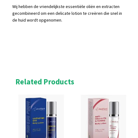
Wij hebben de vriendelijkste essentiële oliën en extracten
gecombineerd om een delicate lotion te creëren die snel in
de huid wordt opgenomen.
Related Products
Original
Current
Original
Current
price
price
price
price
was:
is:
was:
is:
£22.95.
£20.66.
£26.39.
£23.75.