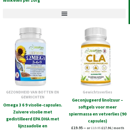
Winkelen per zorg
Original
Current
Original
Current
price
price
price
price
was:
is:
was:
is:
£19.95.
£17.96.
£19.95.
£17.96.
GEZONDHEID VAN BOTTEN EN
Gewichtsverlies
GEWRICHTEN
Geconjugeerd linolzuur –
Omega 3 6 9 visolie-capsules.
softgels voor meer
Zuivere visolie met
spiermassa en vetverlies (90
gedistilleerd EPA DHA met
capsules)
lijnzaadolie en
£
19.95
—
or
£
19.95
£
17.96
/ month