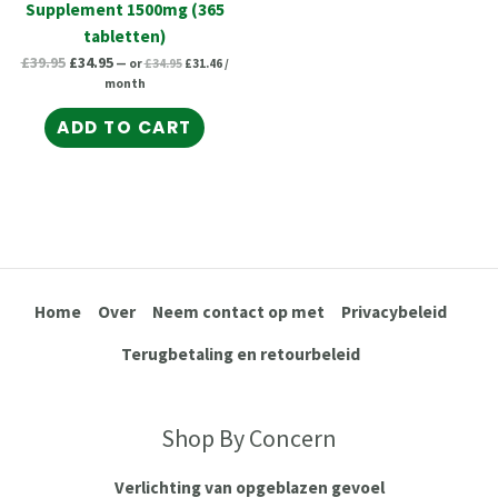
Supplement 1500mg (365
tabletten)
£
39.95
£
34.95
—
or
£
34.95
£
31.46
/
month
ADD TO CART
Home
Over
Neem contact op met
Privacybeleid
Terugbetaling en retourbeleid
Shop By Concern
Verlichting van opgeblazen gevoel