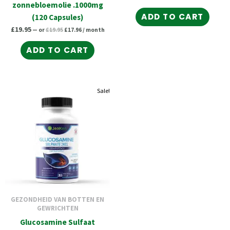
zonnebloemolie .1000mg
ADD TO CART
(120 Capsules)
£
19.95
—
or
£
19.95
£
17.96
/ month
ADD TO CART
Original
Current
Original
Current
Sale!
price
price
price
price
was:
is:
was:
is:
£34.95.
£31.46.
£39.95.
£34.95.
GEZONDHEID VAN BOTTEN EN
GEWRICHTEN
Glucosamine Sulfaat