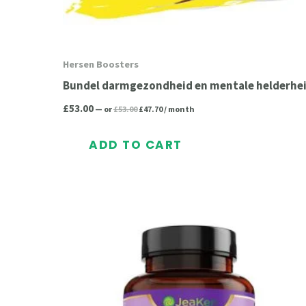
Hersen Boosters
Bundel darmgezondheid en mentale helderhe
£
53.00
—
or
£
53.00
£
47.70
/ month
ADD TO CART
Original
Current
price
price
was:
is:
£19.95.
£17.96.