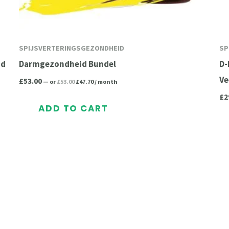
SPIJSVERTERINGSGEZONDHEID
SP
id
Darmgezondheid Bundel
D-
Ve
£
53.00
—
or
£
53.00
£
47.70
/ month
£
2
ADD TO CART