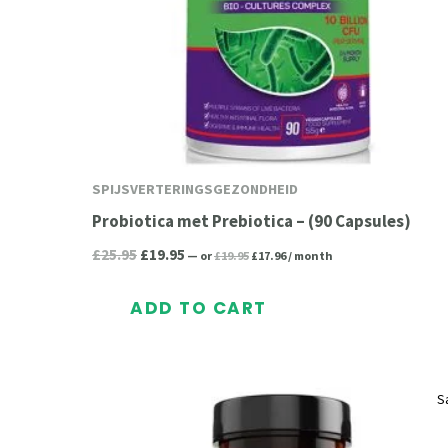
SPIJSVERTERINGSGEZONDHEID
Probiotica met Prebiotica – (90 Capsules)
£
25.95
£
19.95
—
or
£
19.95
£
17.96
/ month
ADD TO CART
Original
Current
Original
Current
S
price
price
price
price
was:
is:
was:
is:
£24.95.
£22.46.