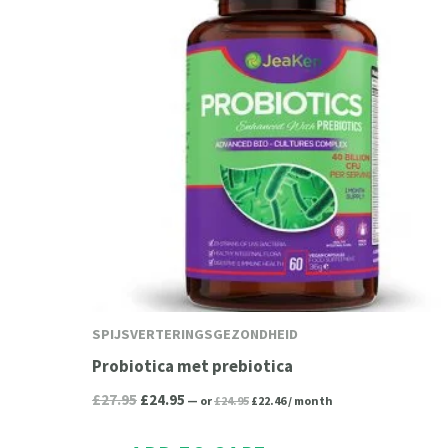
£27.95.
£24.95.
SPIJSVERTERINGSGEZONDHEID
Probiotica met prebiotica
£
27.95
£
24.95
—
or
£
24.95
£
22.46
/ month