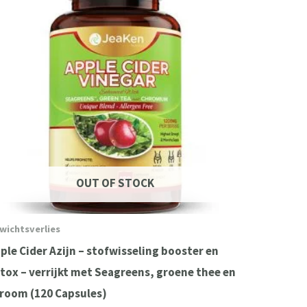
£21.95.
£17.95.
OUT OF STOCK
wichtsverlies
ple Cider Azijn – stofwisseling booster en
tox – verrijkt met Seagreens, groene thee en
room (120 Capsules)