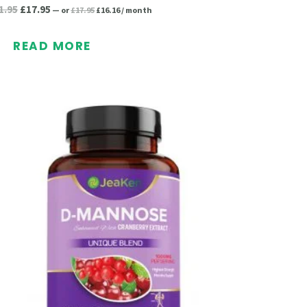
1.95
£
17.95
—
or
£
17.95
£
16.16
/ month
READ MORE
Original
Current
price
price
was:
is:
£29.95.
£26.96.