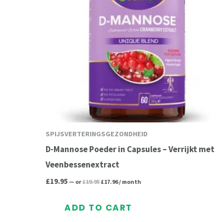
SPIJSVERTERINGSGEZONDHEID
D-Mannose Poeder in Capsules – Verrijkt met
Veenbessenextract
£
19.95
—
or
£
19.95
£
17.96
/ month
ADD TO CART