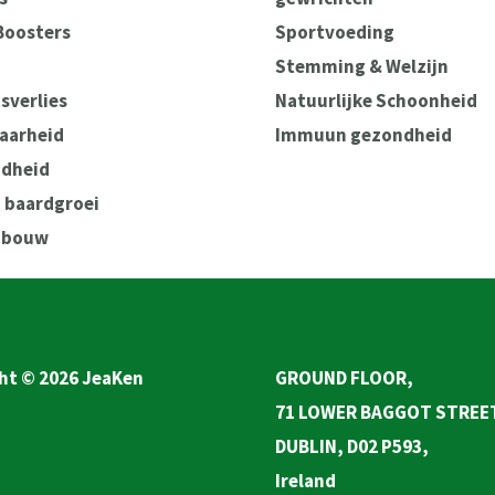
Boosters
Sportvoeding
Stemming & Welzijn
sverlies
Natuurlijke Schoonheid
aarheid
Immuun gezondheid
dheid
n baardgroei
pbouw
ht © 2026 JeaKen
GROUND FLOOR,
71 LOWER BAGGOT STREE
DUBLIN, D02 P593,
Ireland