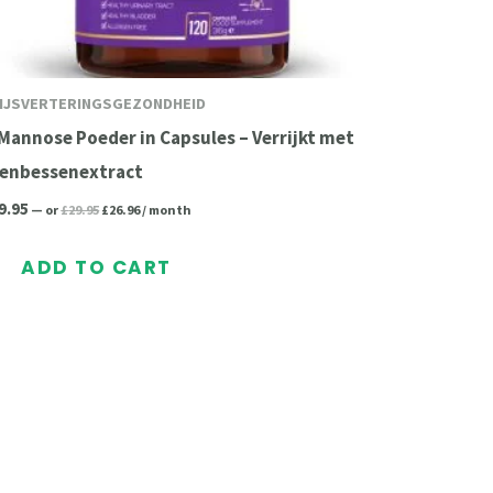
IJSVERTERINGSGEZONDHEID
Mannose Poeder in Capsules – Verrijkt met
enbessenextract
9.95
—
or
£
29.95
£
26.96
/ month
ADD TO CART