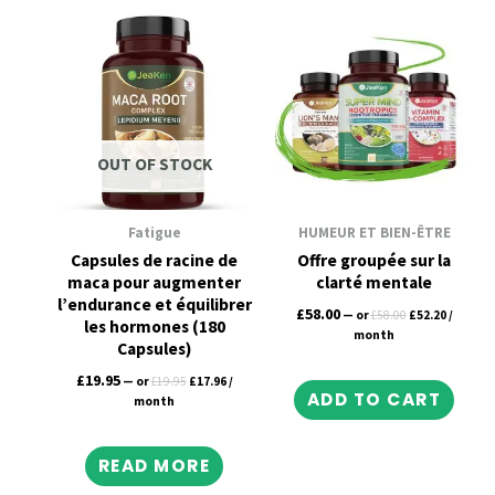
Original
Current
Original
Current
price
price
price
price
was:
is:
was:
is:
£19.95.
£17.96.
£58.00.
£52.20.
OUT OF STOCK
Fatigue
HUMEUR ET BIEN-ÊTRE
Capsules de racine de
Offre groupée sur la
maca pour augmenter
clarté mentale
l’endurance et équilibrer
£
58.00
—
or
£
58.00
£
52.20
/
les hormones (180
month
Capsules)
£
19.95
—
or
£
19.95
£
17.96
/
ADD TO CART
month
READ MORE