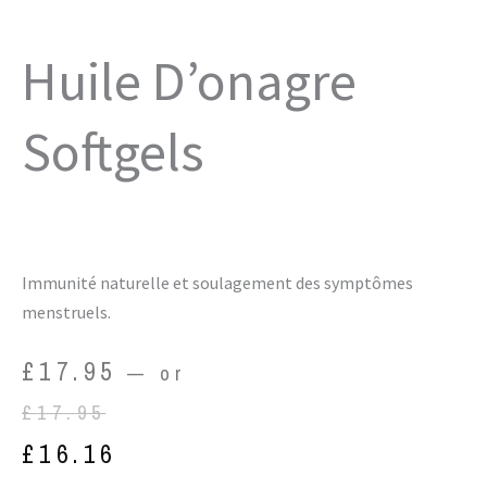
Huile D’onagre
Softgels
Immunité naturelle et soulagement des symptômes
menstruels.
Original
Current
£
17.95
—
or
price
price
£
17.95
was:
is:
£
16.16
£17.95.
£16.16.