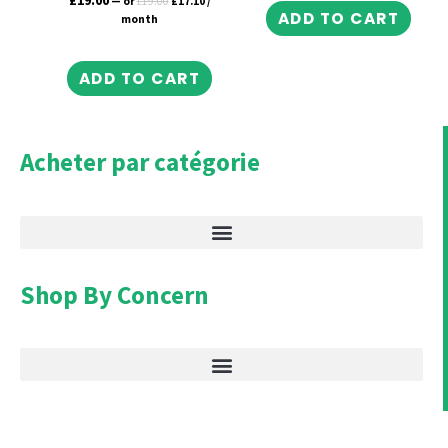
—
or
£
19.00
£
17.10
/
ADD TO CART
month
ADD TO CART
Acheter par catégorie
Shop By Concern