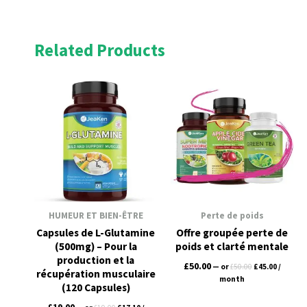
Related Products
Original
Current
Original
Current
price
price
price
price
was:
is:
was:
is:
£19.00.
£17.10.
£50.00.
£45.00.
HUMEUR ET BIEN-ÊTRE
Perte de poids
Capsules de L-Glutamine
Offre groupée perte de
(500mg) – Pour la
poids et clarté mentale
production et la
£
50.00
—
or
£
50.00
£
45.00
/
récupération musculaire
month
(120 Capsules)
£
19.00