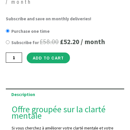
/ month
Offre
Subscribe and save on monthly deliveries!
Original
Current
groupée
Purchase one time
price
price
sur
£
58.00
£
52.20
/ month
Subscribe for
la
was:
is:
clarté
£58.00.
£52.20.
ADD TO CART
mentale
quantity
Description
Offre groupée sur la clarté
mentale
Si vous cherchez à améliorer votre clarté mentale et votre