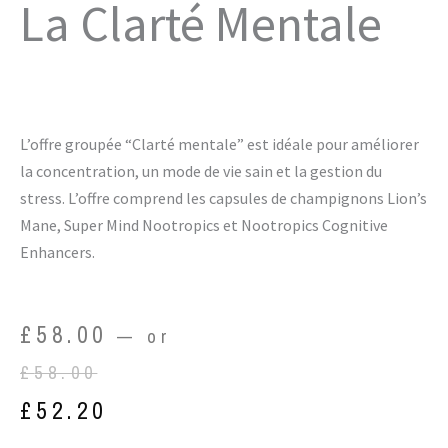
La Clarté Mentale
L’offre groupée “Clarté mentale” est idéale pour améliorer
la concentration, un mode de vie sain et la gestion du
stress. L’offre comprend les capsules de champignons Lion’s
Mane, Super Mind Nootropics et Nootropics Cognitive
Enhancers.
Original
Current
£
58.00
—
or
price
price
£
58.00
was:
is:
£
52.20
£58.00.
£52.20.