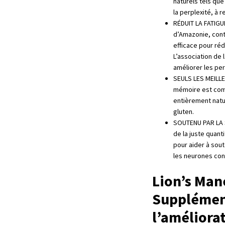
naturels tels que
la perplexité, à 
RÉDUIT LA FATIGU
d’Amazonie, conti
efficace pour réd
L’association de 
améliorer les pe
SEULS LES MEILLE
mémoire est comp
entièrement natu
gluten.
SOUTENU PAR LA S
de la juste quan
pour aider à sout
les neurones conç
Lion’s Man
Supplémen
l’améliora