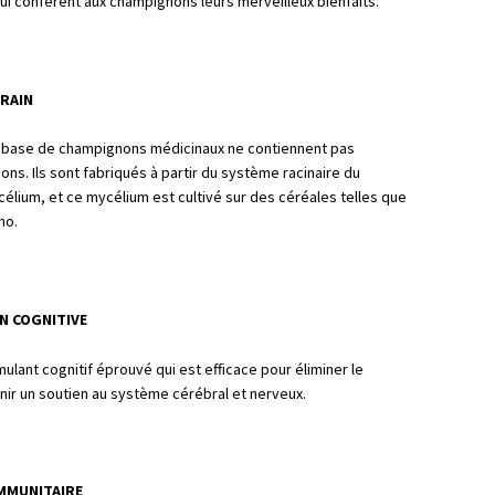
 confèrent aux champignons leurs merveilleux bienfaits.
RAIN
 base de champignons médicinaux ne contiennent pas
ns. Ils sont fabriqués à partir du système racinaire du
lium, et ce mycélium est cultivé sur des céréales telles que
gho.
N COGNITIVE
imulant cognitif éprouvé qui est efficace pour éliminer le
rnir un soutien au système cérébral et nerveux.
IMMUNITAIRE