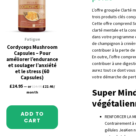
L’offre groupée Clarté 
trois produits clés conç
Cette offre comprend Su
clarté mentale et la con
dans votre programme d
Fatigue
de champignon à crinièr
Cordyceps Mushroom
contribuer à la perte de
Capsules – Pour
En outre, l’offre compr
améliorer l’endurance
contribuer à une digest
et soulager l’anxiété
aurez tout ce dont vous 
et le stress (60
votre démarche de pert
Capsules)
£
24.95
—
or
£
24.95
£
22.46
/
Super Mind
month
végétalien
ADD TO
RENFORCER LA M
CART
Contrairement à 
gélules JeaKen n