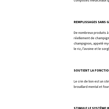
composés médicinaux qui
REMPLISSAGES SANS G
De nombreux produits à
réellement de champigno
champignon, appelé mycé
le riz, l’avoine et le sor
SOUTIENT LA FONCTIO
Le crin de lion est un st
brouillard mental et fou
STIMULE LE SYSTÈME 