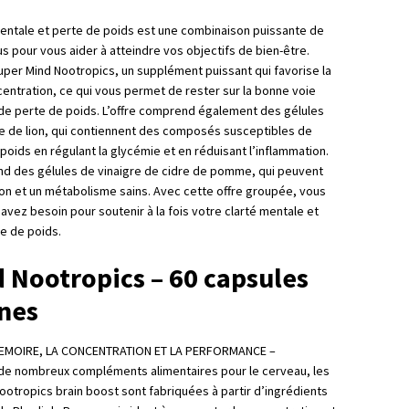
mentale et perte de poids est une combinaison puissante de
us pour vous aider à atteindre vos objectifs de bien-être.
per Mind Nootropics, un supplément puissant qui favorise la
centration, ce qui vous permet de rester sur la bonne voie
e perte de poids. L’offre comprend également des gélules
e de lion, qui contiennent des composés susceptibles de
 poids en régulant la glycémie et en réduisant l’inflammation.
end des gélules de vinaigre de cidre de pomme, qui peuvent
ion et un métabolisme sains. Avec cette offre groupée, vous
avez besoin pour soutenir à la fois votre clarté mentale et
e de poids.
 Nootropics – 60 capsules
nes
EMOIRE, LA CONCENTRATION ET LA PERFORMANCE –
de nombreux compléments alimentaires pour le cerveau, les
ootropics brain boost sont fabriquées à partir d’ingrédients