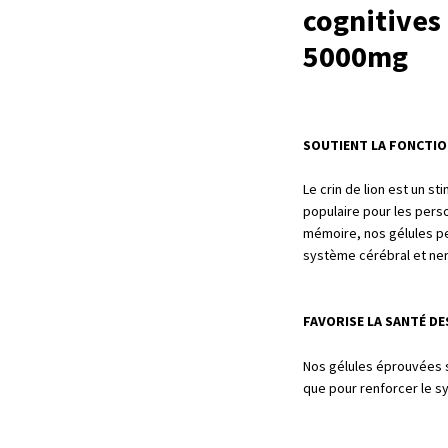
cognitives
5000mg
SOUTIENT LA FONCTIO
Le crin de lion est un s
populaire pour les perso
mémoire, nos gélules peu
système cérébral et ne
FAVORISE LA SANTÉ D
Nos gélules éprouvées so
que pour renforcer le s