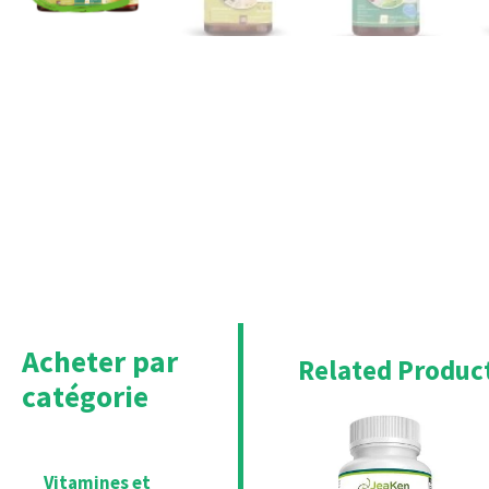
Acheter par
Related Produc
catégorie
Original
Cu
price
pri
was:
is:
£22.95.
£20
Vitamines et