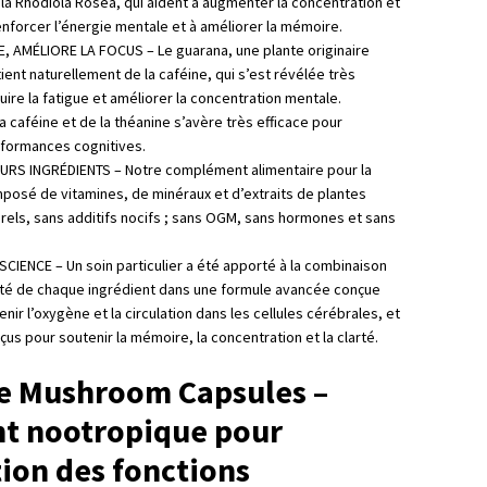
 la Rhodiola Rosea, qui aident à augmenter la concentration et
renforcer l’énergie mentale et à améliorer la mémoire.
E, AMÉLIORE LA FOCUS – Le guarana, une plante originaire
ent naturellement de la caféine, qui s’est révélée très
uire la fatigue et améliorer la concentration mentale.
la caféine et de la théanine s’avère très efficace pour
rformances cognitives.
URS INGRÉDIENTS – Notre complément alimentaire pour la
osé de vitamines, de minéraux et d’extraits de plantes
rels, sans additifs nocifs ; sans OGM, sans hormones et sans
CIENCE – Un soin particulier a été apporté à la combinaison
tité de chaque ingrédient dans une formule avancée conçue
enir l’oxygène et la circulation dans les cellules cérébrales, et
us pour soutenir la mémoire, la concentration et la clarté.
e Mushroom Capsules –
t nootropique pour
tion des fonctions