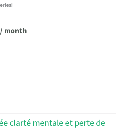
eries!
al
Current
price
/ month
is:
.
£45.90.
ée clarté mentale et perte de