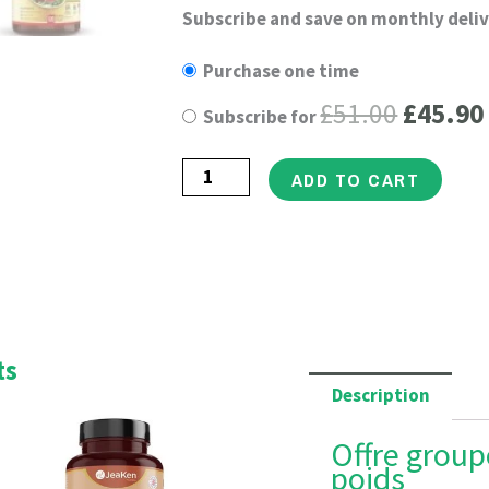
Offre
Subscribe and save on monthly deliv
Origin
groupée
Purchase one time
price
clarté
£
51.00
£
45.90
Subscribe for
mentale
was:
et
£51.00
ADD TO CART
perte
de
poids
quantity
ts
Description
rrent
Original
Current
ce
price
price
Offre group
was:
is:
poids
.66.
£24.95.
£22.46.