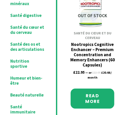
minéraux
Santé digestive
OUT OF STOCK
Santé du cœur et
du cerveau
SANTÉ DU CŒUR ET DU
CERVEAU
Santé des os et
Nootropics Cognitive
des articulations
Enchancer – Premium
Concentration and
Memory Enhancers (60
Nutrition
Capsules)
sportive
£
22.95
—
or
£
22.95
£
20.66
/
Humeur et bien-
month
être
Beauté naturelle
READ
MORE
Santé
immunitaire