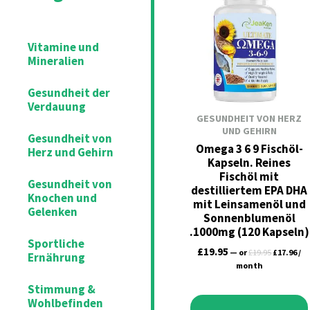
was:
is:
£19.95.
£17
Vitamine und
Mineralien
Gesundheit der
Verdauung
GESUNDHEIT VON HERZ
UND GEHIRN
Gesundheit von
Omega 3 6 9 Fischöl-
Herz und Gehirn
Kapseln. Reines
Fischöl mit
Gesundheit von
destilliertem EPA DHA
Knochen und
mit Leinsamenöl und
Gelenken
Sonnenblumenöl
.1000mg (120 Kapseln)
Sportliche
£
19.95
—
or
£
19.95
£
17.96
/
Ernährung
month
Stimmung &
Wohlbefinden