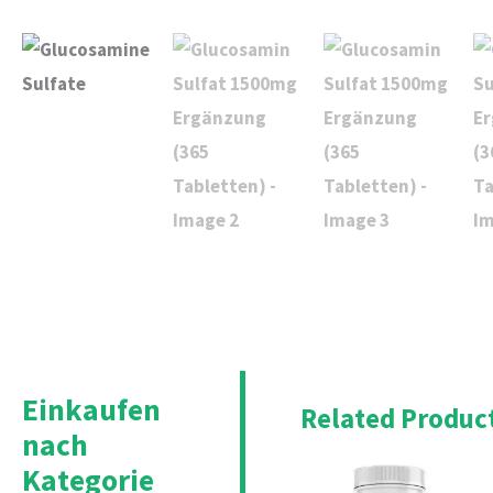
Einkaufen
Related Produc
nach
Kategorie
Original
Cu
price
pri