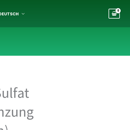
DEUTSCH
ulfat
nzung