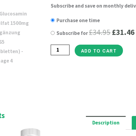
Glucosamin
Subscribe and save on monthly deliv
Origin
Sulfat
Purchase one time
price
1500mg
£
34.95
£
31.46
Subscribe for
Ergänzung
was:
(365
£34.95
ADD TO CART
Tabletten)
quantity
ts
Description
rrent
Original
Current
ce
price
price