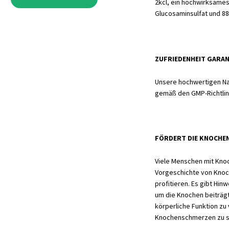
2kcl, ein hochwirksames
Glucosaminsulfat und 88
ZUFRIEDENHEIT GARA
Unsere hochwertigen Na
gemäß den GMP-Richtlini
FÖRDERT DIE KNOCHE
Viele Menschen mit Kno
Vorgeschichte von Kno
profitieren. Es gibt Hi
um die Knochen beiträgt
körperliche Funktion zu
Knochenschmerzen zu s