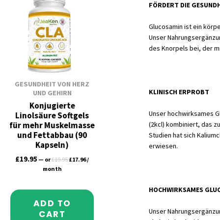
FÖRDERT DIE GESUNDH
was:
is:
.96.
£19.95.
£17.96.
Glucosamin ist ein körpe
Unser Nahrungsergänzun
des Knorpels bei, der m
GESUNDHEIT VON HERZ
KLINISCH ERPROBT
UND GEHIRN
Konjugierte
Unser hochwirksames Glu
Linolsäure Softgels
für mehr Muskelmasse
(2kcl) kombiniert, das z
und Fettabbau (90
Studien hat sich Kalium
Kapseln)
erwiesen.
£
19.95
—
or
£
19.95
£
17.96
/
month
HOCHWIRKSAMES GLU
ADD TO
Unser Nahrungsergänzun
CART