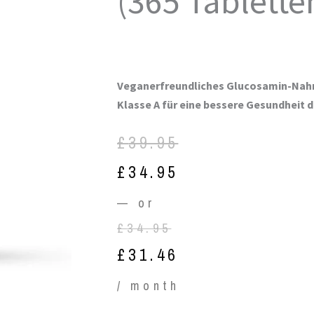
(365 Tablette
Veganerfreundliches Glucosamin-Nah
Klasse A für eine bessere Gesundheit 
Original
Current
Original
Current
£
39.95
price
price
price
price
£
34.95
was:
is:
was:
is:
—
or
£34.95.
£31.46.
£39.95.
£34.95.
£
34.95
£
31.46
/ month