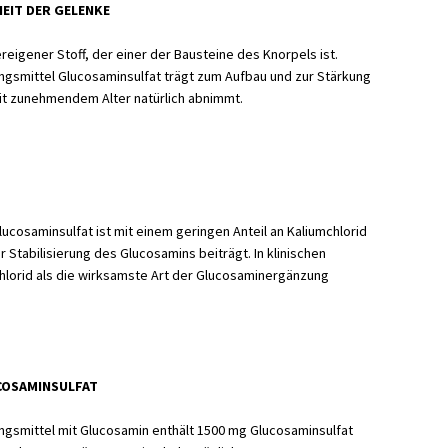
EIT DER GELENKE
reigener Stoff, der einer der Bausteine des Knorpels ist.
gsmittel Glucosaminsulfat trägt zum Aufbau und zur Stärkung
it zunehmendem Alter natürlich abnimmt.
cosaminsulfat ist mit einem geringen Anteil an Kaliumchlorid
ur Stabilisierung des Glucosamins beiträgt. In klinischen
chlorid als die wirksamste Art der Glucosaminergänzung
COSAMINSULFAT
gsmittel mit Glucosamin enthält 1500 mg Glucosaminsulfat