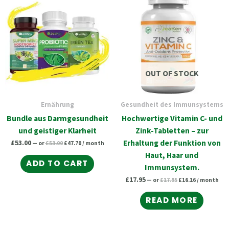
price
price
price
price
was:
is:
was:
is:
£53.00.
£47.70.
£17.95.
£16.16.
OUT OF STOCK
Ernährung
Gesundheit des Immunsystems
Bundle aus Darmgesundheit
Hochwertige Vitamin C- und
und geistiger Klarheit
Zink-Tabletten – zur
£
53.00
Erhaltung der Funktion von
—
or
£
53.00
£
47.70
/ month
Haut, Haar und
ADD TO CART
Immunsystem.
£
17.95
—
or
£
17.95
£
16.16
/ month
READ MORE