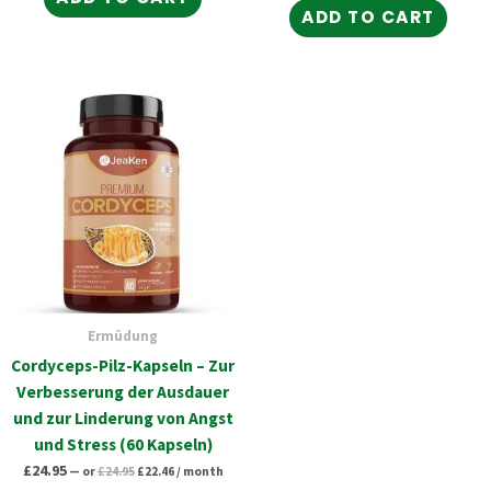
ADD TO CART
Original
Current
price
price
was:
is:
£24.95.
£22.46.
Ermüdung
Cordyceps-Pilz-Kapseln – Zur
Verbesserung der Ausdauer
und zur Linderung von Angst
und Stress (60 Kapseln)
£
24.95
—
or
£
24.95
£
22.46
/ month