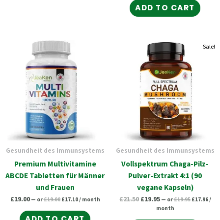
ADD TO CART
Original
Current
Original
Current
Original
Curr
Sale!
price
price
price
pric
price
price
was:
is:
was:
is:
was:
is:
£19.00.
£17.10.
£19.95.
£17.
£21.50.
£19.95.
Gesundheit des Immunsystems
Gesundheit des Immunsystems
Premium Multivitamine
Vollspektrum Chaga-Pilz-
ABCDE Tabletten für Männer
Pulver-Extrakt 4:1 (90
und Frauen
vegane Kapseln)
£
19.00
£
21.50
£
19.95
—
or
£
19.00
£
17.10
/ month
—
or
£
19.95
£
17.96
/
month
ADD TO CART