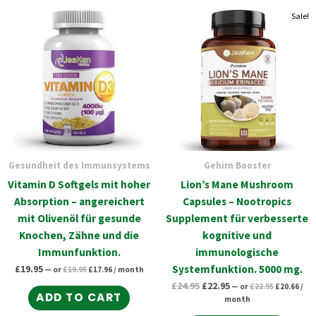
Original
Current
Original
Current
Original
Curr
Sale!
price
price
price
pric
price
price
was:
is:
was:
is:
was:
is:
£19.95.
£17.96.
£22.95.
£20.
£24.95.
£22.95.
Gesundheit des Immunsystems
Gehirn Booster
Vitamin D Softgels mit hoher
Lion’s Mane Mushroom
Absorption – angereichert
Capsules – Nootropics
mit Olivenöl für gesunde
Supplement für verbesserte
Knochen, Zähne und die
kognitive und
Immunfunktion.
immunologische
£
19.95
Systemfunktion. 5000 mg.
—
or
£
19.95
£
17.96
/ month
£
24.95
£
22.95
—
or
£
22.95
£
20.66
/
ADD TO CART
month