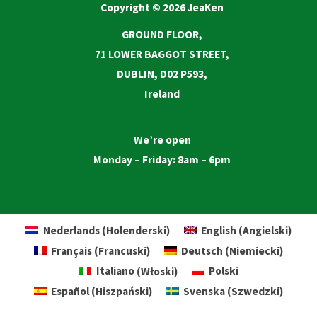
Copyright © 2026 JeaKen
GROUND FLOOR,
71 LOWER BAGGOT STREET,
DUBLIN, D02 P593,
Ireland
We’re open
Monday – Friday: 8am – 6pm
Nederlands
(
Holenderski
)
English
(
Angielski
)
Français
(
Francuski
)
Deutsch
(
Niemiecki
)
Italiano
(
Włoski
)
Polski
Español
(
Hiszpański
)
Svenska
(
Szwedzki
)