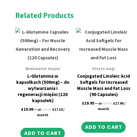
Related Products
Original
Current
Original
Current
price
price
price
price
was:
is:
was:
is:
£19.00.
£17.10.
£19.95.
£17.96.
Budowanie mięśni
Utrata wagi
L-Glutamina w
Conjugated Linoleic Acid
kapsułkach (500mg) – do
Softgels for Increased
wytwarzania i
Muscle Mass and Fat Loss
regeneracji mięśni (120
(90 Capsules)
kapsułek)
£
19.95
—
or
£
19.95
£
17.96
/
£
19.00
month
—
or
£
19.00
£
17.10
/
month
ADD TO CART
ADD TO CART