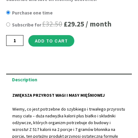
Original
Current
Calorie
Purchase one time
price
price
Mass
£
32.50
£
29.25
/ month
Subscribe for
Gainer
was:
is:
-
£32.50.
£29.25.
ADD TO CART
4Kg
Zaawansowane
wysokiej
kalorii
Shake
Description
białka
z
ZWIĘKSZA PRZYROST WAGI I MASY MIĘŚNIOWEJ
Glutaminy
Wiemy, co jest potrzebne do szybkiego i trwałego przyrostu
-
masy ciała – duża nadwyżka kalorii plus białko i składniki
(140g
odżywcze, których organizm potrzebuje do budowy i
Per
wzrostu! Z 517 kalorii na 2 porcje i 7 gramów błonnika na
porcję, ten potężny produkt przynosi ostateczną formułę
Serving)