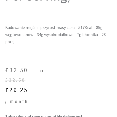
Budowanie mięśni i przyrost masy ciała – 517Kcal – 85g
węglowodanów – 34g wysokobiałkowe – 7g błonnika – 28
porcji
Original
Current
£
32.50
—
or
price
price
£
32.50
was:
is:
£
29.25
£32.50.
£29.25.
/ month
High
Subscribe and save on monthly deliveries!