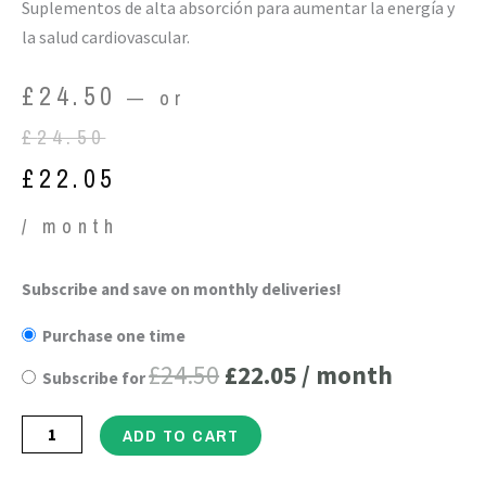
Suplementos de alta absorción para aumentar la energía y
la salud cardiovascular.
Original
Current
£
24.50
—
or
price
price
£
24.50
was:
is:
£
22.05
£24.50.
£22.05.
/ month
Coenzima
Subscribe and save on monthly deliveries!
Original
Current
Q10
Purchase one time
price
price
200
£
24.50
£
22.05
/ month
Subscribe for
mg
was:
is:
-
£24.50.
£22.05.
ADD TO CART
Suplemento
de