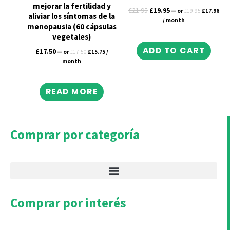
mejorar la fertilidad y
£
21.95
£
19.95
—
or
£
19.95
£
17.96
aliviar los síntomas de la
/ month
menopausia (60 cápsulas
vegetales)
ADD TO CART
£
17.50
—
or
£
17.50
£
15.75
/
month
READ MORE
Comprar por categoría
Comprar por interés