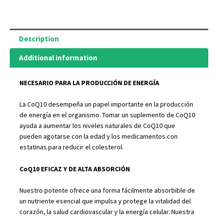
Ubiquinona
CoQ10
pura
Description
(120
Additional information
cápsulas)
quantity
NECESARIO PARA LA PRODUCCIÓN DE ENERGÍA
La CoQ10 desempeña un papel importante en la producción
de energía en el organismo. Tomar un suplemento de CoQ10
ayuda a aumentar los niveles naturales de CoQ10 que
pueden agotarse con la edad y los medicamentos con
estatinas para reducir el colesterol.
CoQ10 EFICAZ Y DE ALTA ABSORCIÓN
Nuestro potente ofrece una forma fácilmente absorbible de
un nutriente esencial que impulsa y protege la vitalidad del
corazón, la salud cardiovascular y la energía celular. Nuestra