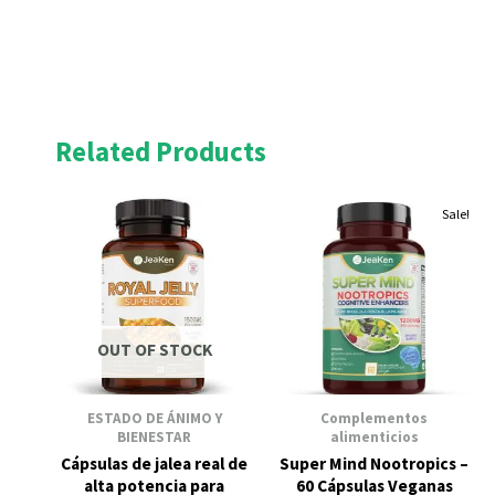
Related Products
Original
Current
Original
Current
Original
Cur
Sale!
price
price
price
pri
price
price
was:
is:
was:
is:
was:
is:
£17.50.
£15.75.
£19.95.
£17.
£21.95.
£19.95.
OUT OF STOCK
ESTADO DE ÁNIMO Y
Complementos
BIENESTAR
alimenticios
Cápsulas de jalea real de
Super Mind Nootropics –
alta potencia para
60 Cápsulas Veganas