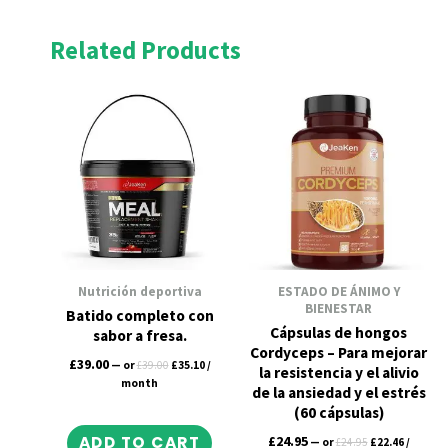
Related Products
Original
Current
Original
Current
price
price
price
price
was:
is:
was:
is:
£39.00.
£35.10.
£24.95.
£22.46.
Nutrición deportiva
ESTADO DE ÁNIMO Y
BIENESTAR
Batido completo con
Cápsulas de hongos
sabor a fresa.
Cordyceps – Para mejorar
£
39.00
—
or
£
39.00
£
35.10
/
la resistencia y el alivio
month
de la ansiedad y el estrés
(60 cápsulas)
ADD TO CART
£
24.95
—
or
£
24.95
£
22.46
/