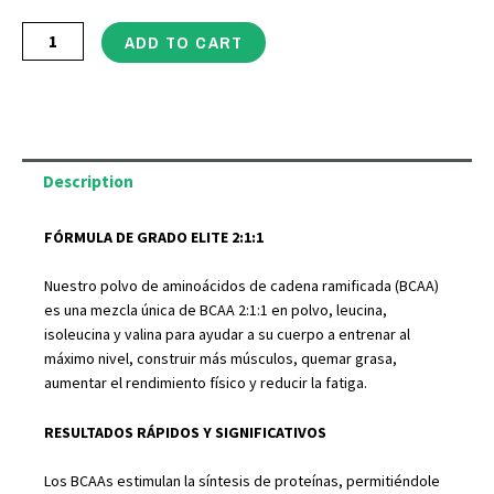
Bebida
£32.95.
£29.66.
ADD TO CART
de
frambuesa
azul
para
la
Description
recuperación
y
FÓRMULA DE GRADO ELITE 2:1:1
el
Nuestro polvo de aminoácidos de cadena ramificada (BCAA)
desarrollo
es una mezcla única de BCAA 2:1:1 en polvo, leucina,
muscular
isoleucina y valina para ayudar a su cuerpo a entrenar al
con
máximo nivel, construir más músculos, quemar grasa,
aumentar el rendimiento físico y reducir la fatiga.
aminoácidos,
leucina,
RESULTADOS RÁPIDOS Y SIGNIFICATIVOS
isoleucina
y
Los BCAAs estimulan la síntesis de proteínas, permitiéndole