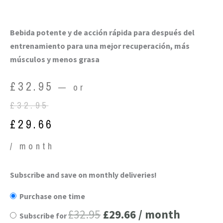
Bebida potente y de acción rápida para después del
entrenamiento para una mejor recuperación, más
músculos y menos grasa
Original
Current
£
32.95
—
or
price
price
£
32.95
was:
is:
£
29.66
£32.95.
£29.66.
/ month
BCAA
Subscribe and save on monthly deliveries!
Original
Current
en
Purchase one time
price
price
polvo
£
32.95
£
29.66
/ month
Subscribe for
-
was:
is: